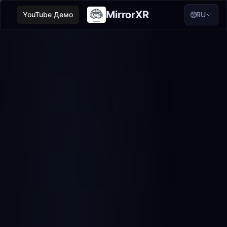
MirrorXR
🌐
YouTube Демо
RU