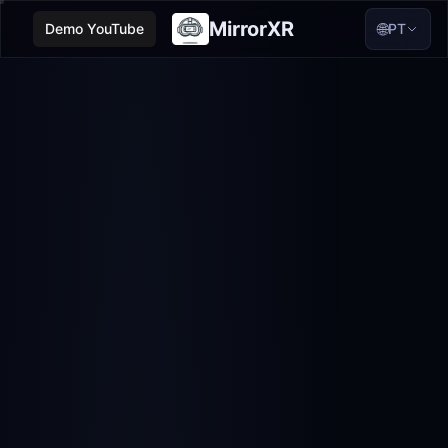
MirrorXR
🌐
Demo YouTube
PT