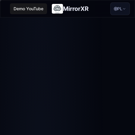
MirrorXR
🌐
Demo YouTube
PL