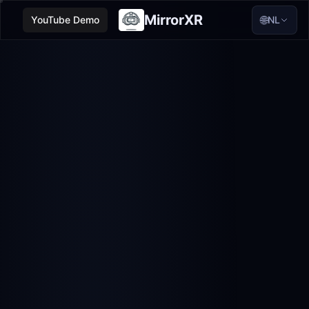
MirrorXR
🌐
YouTube Demo
NL