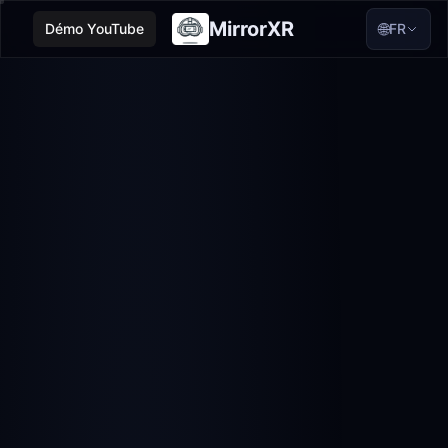
MirrorXR
🌐
Démo YouTube
FR