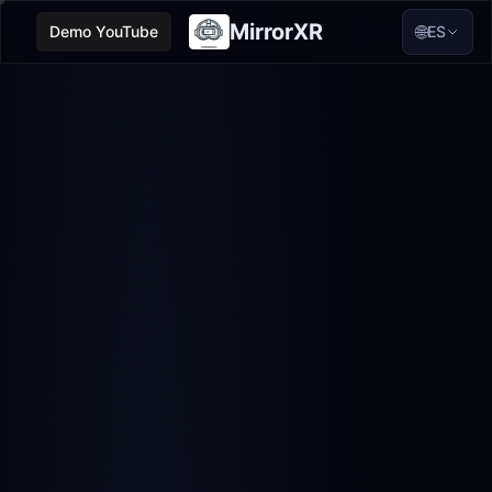
MirrorXR
🌐
Demo YouTube
ES