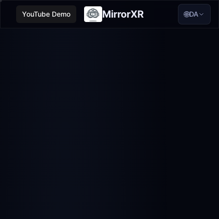
MirrorXR
🌐
YouTube Demo
DA